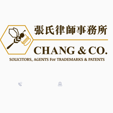
業務範圍
法律團隊
最新消
SOLICITORS, AGENTS
F
or
TRADEMARKS
&
PATENTS
+852 2886 3088
Office B, 1/F, 211-213 Jaffe Roa
.com