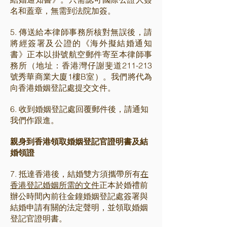
名和蓋章，無需到法院加簽。
5. 傳送給本律師事務所核對無誤後，請
將經簽署及公證的《海外擬結婚通知
書》正本以掛號航空郵件寄至本律師事
務所（地址：香港灣仔謝斐道211-213
號秀華商業大廈1樓B室）。我們將代為
向香港婚姻登記處提交文件。
6. 收到婚姻登記處回覆郵件後，請通知
我們作跟進。
親身到香港領取婚姻登記官證明書及結
婚領證
7. 抵達香港後，結婚雙方須攜帶所有
在
香港登記婚姻所需的文件
正本
於婚禮前
辦公時間內前往金鐘婚姻登記處簽署與
結婚申請有關的法定聲明，並領取婚姻
登記官證明書。