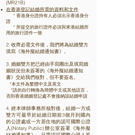
(MR21B)
在香港登記結婚所需的資料和文件
* 香港身分證持有人必須出示香港身分
證
*
所提交的旅行證件必須與來港結婚所
用的旅行證件一致
2. 收齊必需文件後，我們將為結婚雙方
填寫《海外擬結婚通知書》。
3. 婚姻雙方把已經由手寫圈出及填寫婚
姻狀況但未簽署的《海外擬結婚通知
書》交給我們核對，但不要簽名。
*本文件為繁體中文及英文
*請勿自行轉換為簡體中文或其他語言​​，
否則香港婚姻登記處不會接納該結婚申請
​4.
經本律師事務所核對後，結婚一方或
雙方可最早於結婚日期前3個月到國內
的公證處或一方居住地的認可國際公證
人(Notary Public) 辦公室簽署《海外擬
結婚通知書》。只需認可國際公證人簽