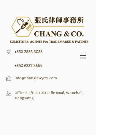
SOLICITORS, AGENTS
F
or
TRADEMARKS
&
PATENTS
+852 2886 3088
+852 6237 3664
info@changlawyers.com
Office B, 1/F, 211-213 Jaffe Road, Wanchai,
Hong Kong